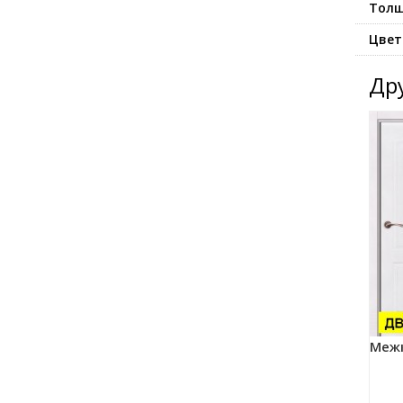
Толщ
Цвет
Др
Межк