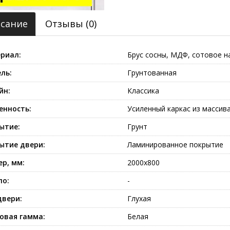
сание
Отзывы (0)
риал:
Брус сосны, МДФ, сотовое н
ль:
Грунтованная
йн:
Классика
енность:
Усиленный каркас из массив
ытие:
Грунт
ытие двери:
Ламинированное покрытие
ер, мм:
2000х800
ло:
-
двери:
Глухая
овая гамма:
Белая