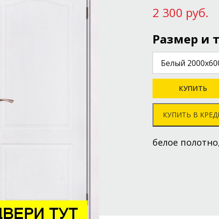
2 300 руб.
Размер и 
КУПИТЬ В КРЕД
белое полотно
сийская, 488:
) 850-80-30
льская, д. 106:
) 450-80-30