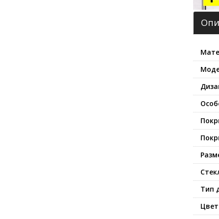
Опи
Мате
Моде
Диза
Особ
Покр
Покр
Разм
Стек
Тип 
Цвет